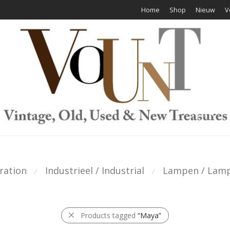
Home
Shop
Nieuw
V
ration
Industrieel / Industrial
Lampen / Lam
⁄
⁄
Products tagged
“Maya”