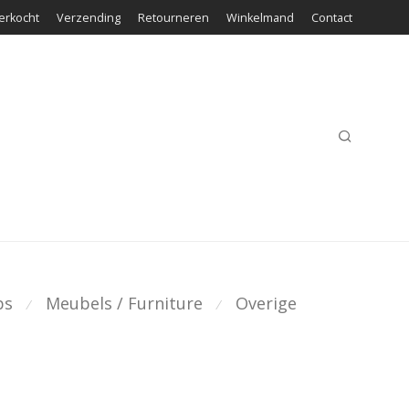
erkocht
Verzending
Retourneren
Winkelmand
Contact
ps
Meubels / Furniture
Overige
⁄
⁄