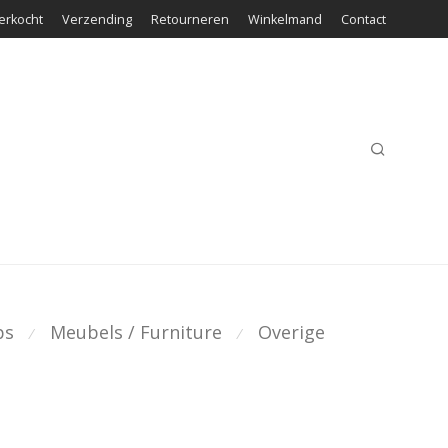
erkocht
Verzending
Retourneren
Winkelmand
Contact
ps
Meubels / Furniture
Overige
⁄
⁄