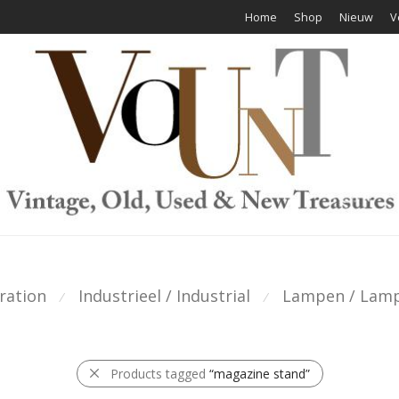
Home
Shop
Nieuw
V
ration
Industrieel / Industrial
Lampen / Lam
⁄
⁄
Products tagged
“magazine stand”