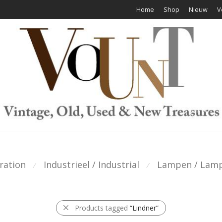
Home
Shop
Nieuw
V
ration
Industrieel / Industrial
Lampen / Lam
⁄
⁄
Products tagged
“Lindner”