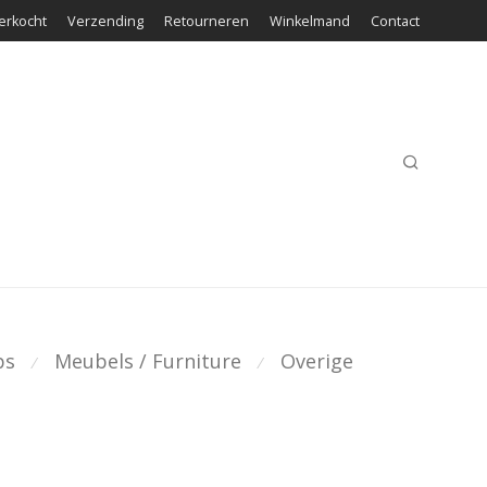
erkocht
Verzending
Retourneren
Winkelmand
Contact
ps
Meubels / Furniture
Overige
⁄
⁄