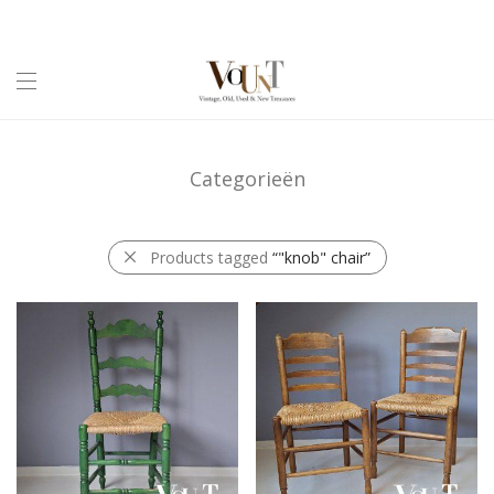
Categorieën
Products tagged
“"knob" chair”