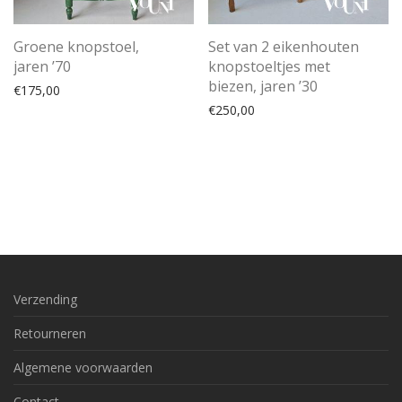
Groene knopstoel,
Set van 2 eikenhouten
jaren ’70
knopstoeltjes met
biezen, jaren ’30
€
175,00
€
250,00
Verzending
Retourneren
Algemene voorwaarden
Contact