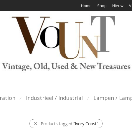
Home
Shop
Nieuw
V
ration
Industrieel / Industrial
Lampen / Lam
⁄
⁄
Products tagged
“Ivory Coast”