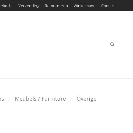
erkocht
Verzending
Retourneren
Winkelmand
Contact
ps
Meubels / Furniture
Overige
⁄
⁄