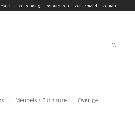
erkocht
Verzending
Retourneren
Winkelmand
Contact
ps
Meubels / Furniture
Overige
⁄
⁄