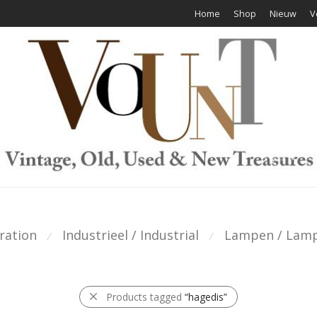
Home
Shop
Nieuw
V
ration
Industrieel / Industrial
Lampen / Lam
⁄
⁄
Products tagged
“hagedis”