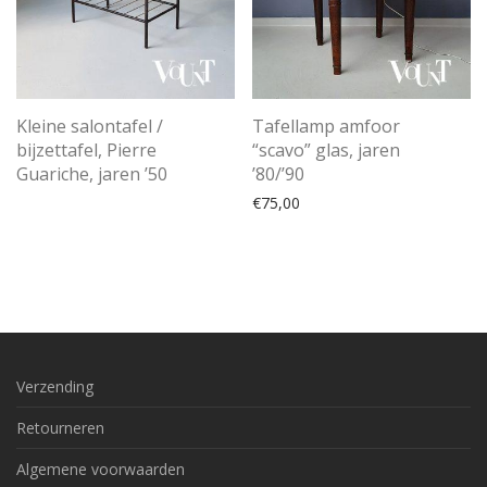
Kleine salontafel /
Tafellamp amfoor
bijzettafel, Pierre
“scavo” glas, jaren
Guariche, jaren ’50
’80/’90
€
75,00
Verzending
Retourneren
Algemene voorwaarden