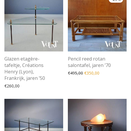
Glazen etagère-
Pencil reed rotan
tafeltje, Créations
salontafel, jaren ’70
Henry (Lyon),
Oorspronkelijke prijs was
Huidige prijs is: 
€
495,00
€
350,00
Frankrijk, jaren ’50
€
260,00