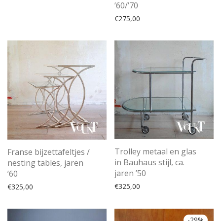
’60/’70
€
275,00
Trolley metaal en glas
Franse bijzettafeltjes /
in Bauhaus stijl, ca.
nesting tables, jaren
jaren ’50
’60
€
325,00
€
325,00
-
29
%