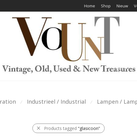
Home
Shop
Nieuw
V
ration
Industrieel / Industrial
Lampen / Lam
⁄
⁄
Products tagged
“glasicoon”