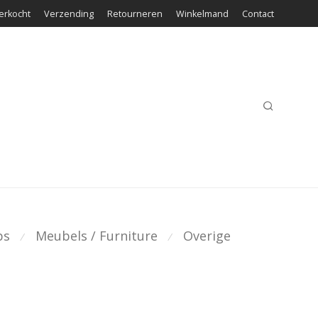
erkocht
Verzending
Retourneren
Winkelmand
Contact
ps
Meubels / Furniture
Overige
⁄
⁄