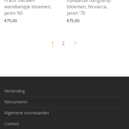
Frans metalen
Italiaanse hanglamp
wandlampje bloemen,
bloemen, Novarca,
jaren ’60
jaren ’70
€
75,00
€
75,00
1
2
Verzending
Retourneren
Algemene voorwaarden
Contact