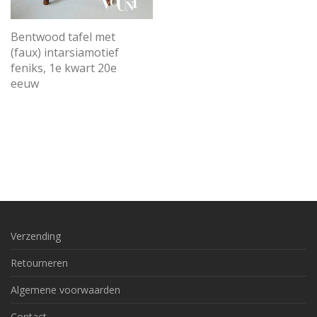
Bentwood tafel met
(faux) intarsiamotief
feniks, 1e kwart 20e
eeuw
Verzending
Retourneren
Algemene voorwaarden
Contact