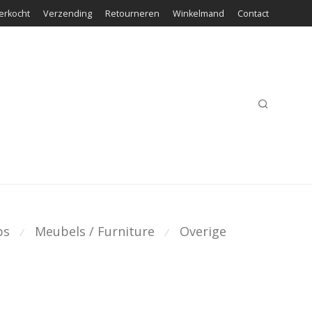
erkocht
Verzending
Retourneren
Winkelmand
Contact
ps
Meubels / Furniture
Overige
⁄
⁄