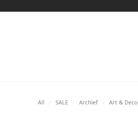
All
SALE
Archief
Art & Deco
⁄
⁄
⁄