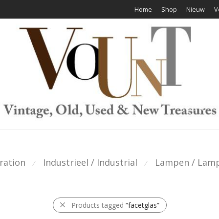
Home
Shop
Nieuw
V
ration
Industrieel / Industrial
Lampen / Lam
⁄
⁄
Products tagged
“facetglas”