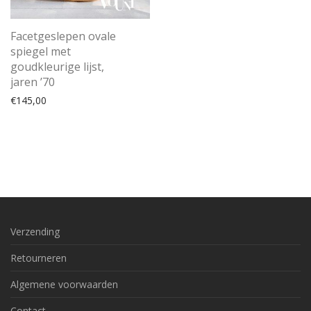
Facetgeslepen ovale
spiegel met
goudkleurige lijst,
jaren ’70
€
145,00
Verzending
Retourneren
Algemene voorwaarden
Contact