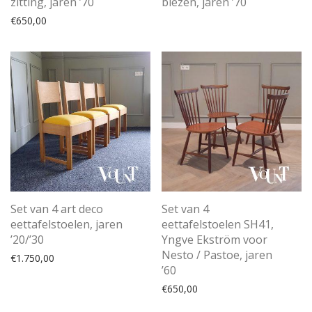
zitting, jaren ’70
biezen, jaren ’70
€
650,00
Set van 4 art deco
Set van 4
eettafelstoelen, jaren
eettafelstoelen SH41,
’20/’30
Yngve Ekström voor
Nesto / Pastoe, jaren
€
1.750,00
’60
€
650,00