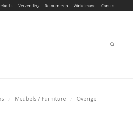
erkocht
Verzending
Retourneren
Winkelmand
Contact
ps
Meubels / Furniture
Overige
⁄
⁄