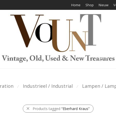
Home
Shop
Nieuw
V
ration
Industrieel / Industrial
Lampen / Lam
⁄
⁄
Products tagged
“Eberhard Kraus”