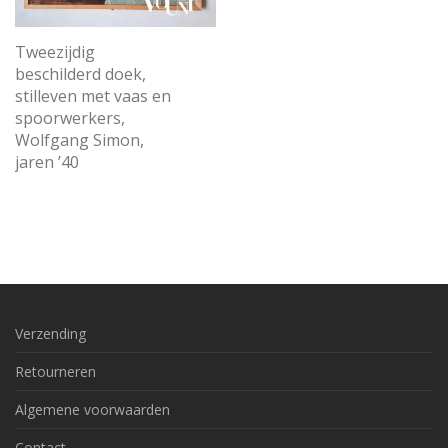
Tweezijdig
beschilderd doek,
stilleven met vaas en
spoorwerkers,
Wolfgang Simon,
jaren ’40
Verzending
Retourneren
Algemene voorwaarden
Contact