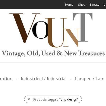
Home
Shop
Nieuw
V
ration
Industrieel / Industrial
Lampen / Lam
⁄
⁄
Products tagged
“drip design”