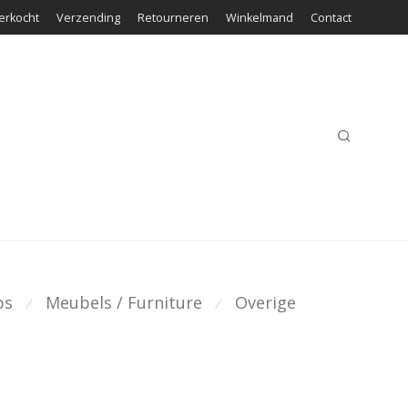
erkocht
Verzending
Retourneren
Winkelmand
Contact
ps
Meubels / Furniture
Overige
⁄
⁄