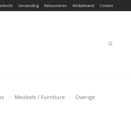
erkocht
Verzending
Retourneren
Winkelmand
Contact
ps
Meubels / Furniture
Overige
⁄
⁄