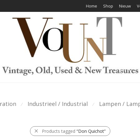
Home
Shop
Nieuw
V
ration
Industrieel / Industrial
Lampen / Lam
⁄
⁄
Products tagged
“Don Quichot”