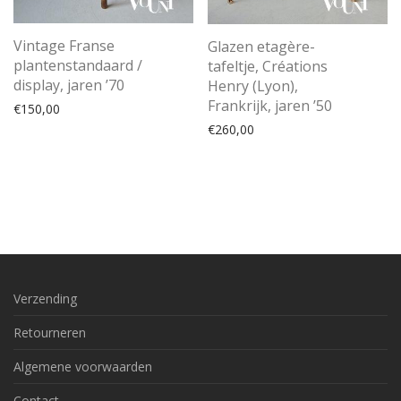
Vintage Franse
Glazen etagère-
plantenstandaard /
tafeltje, Créations
display, jaren ’70
Henry (Lyon),
Frankrijk, jaren ’50
€
150,00
€
260,00
Verzending
Retourneren
Algemene voorwaarden
Contact