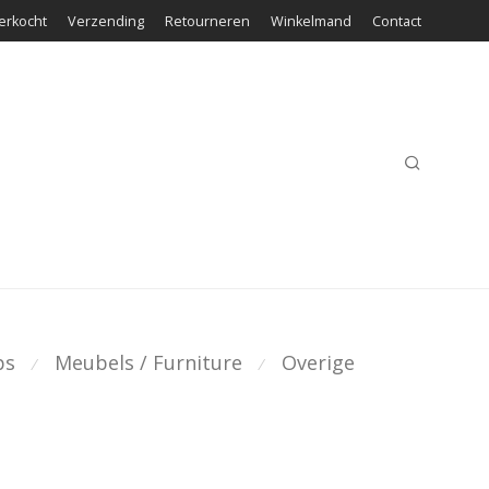
erkocht
Verzending
Retourneren
Winkelmand
Contact
ps
Meubels / Furniture
Overige
⁄
⁄