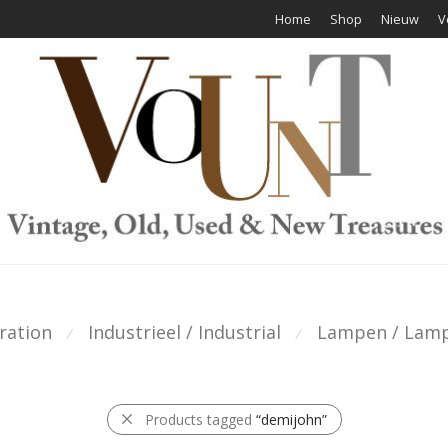
Home
Shop
Nieuw
V
ration
Industrieel / Industrial
Lampen / Lam
⁄
⁄
Products tagged
“demijohn”