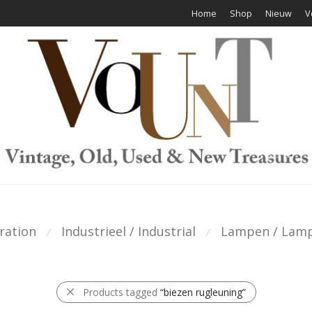
Home
Shop
Nieuw
V
ration
Industrieel / Industrial
Lampen / Lam
⁄
⁄
Products tagged
“biezen rugleuning”