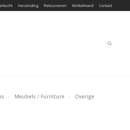
erkocht
Verzending
Retourneren
Winkelmand
Contact
ps
Meubels / Furniture
Overige
⁄
⁄