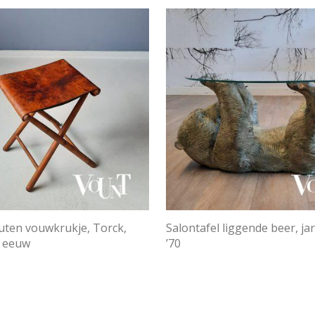
uten vouwkrukje, Torck,
Salontafel liggende beer, ja
e eeuw
’70