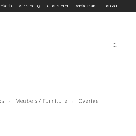
erkocht
Verzending
Retourneren
Winkelmand
Contact
ps
Meubels / Furniture
Overige
⁄
⁄