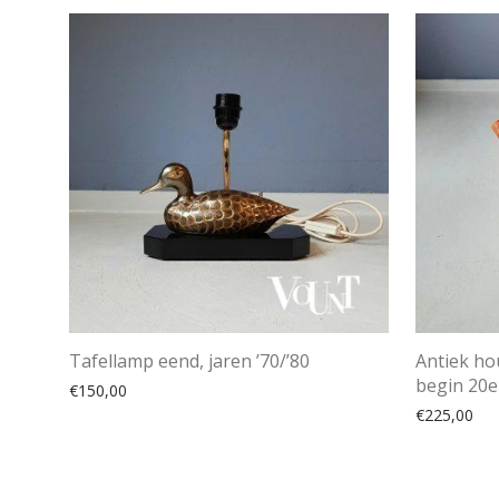
Tafellamp eend, jaren ’70/’80
Antiek ho
begin 20
€
150,00
€
225,00