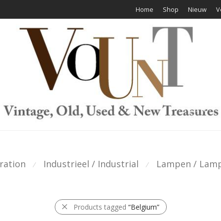
Home
Shop
Nieuw
V
ration
Industrieel / Industrial
Lampen / Lam
⁄
⁄
Products tagged
“Belgium”