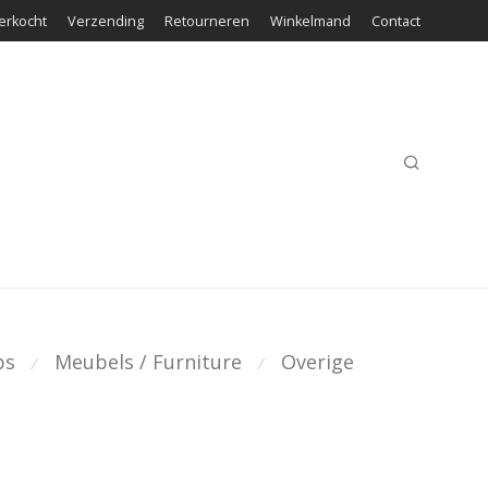
erkocht
Verzending
Retourneren
Winkelmand
Contact
ps
Meubels / Furniture
Overige
⁄
⁄