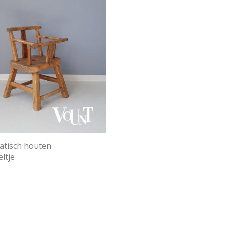
iatisch houten
ltje