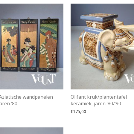
 Aziatische wandpanelen
Olifant kruk/plantentafel
jaren ’80
keramiek, jaren ’80/’90
€
175,00