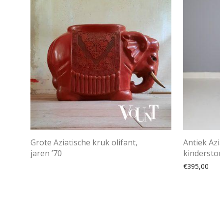
Grote Aziatische kruk olifant,
Antiek Az
jaren ’70
kinderstoe
€
395,00