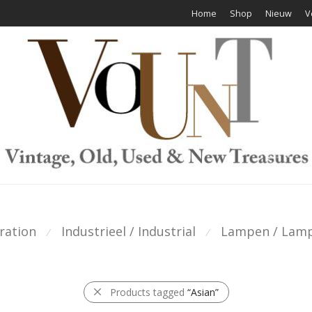
Home
Shop
Nieuw
V
ration
Industrieel / Industrial
Lampen / Lam
⁄
⁄
Products tagged
“Asian”