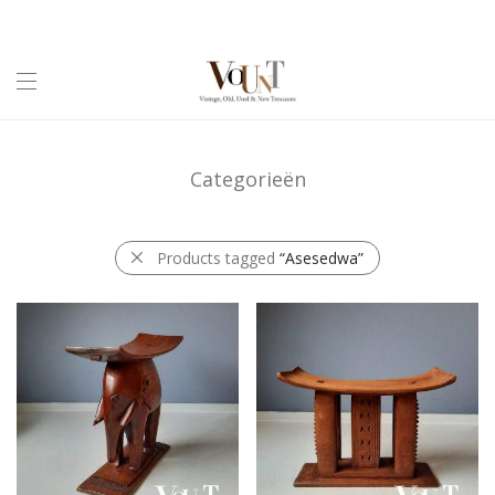
Categorieën
Products tagged
“Asesedwa”