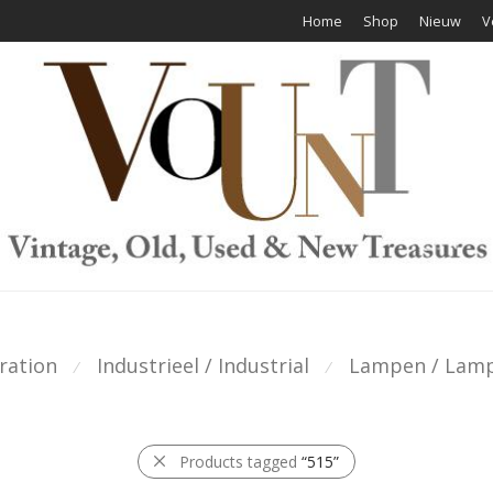
Home
Shop
Nieuw
V
ration
Industrieel / Industrial
Lampen / Lam
⁄
⁄
Products tagged
“515”