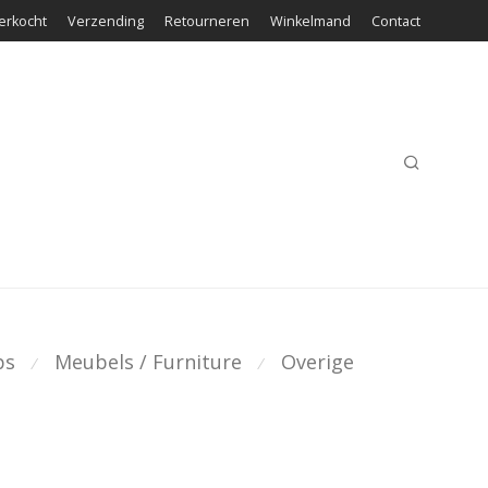
erkocht
Verzending
Retourneren
Winkelmand
Contact
ps
Meubels / Furniture
Overige
⁄
⁄