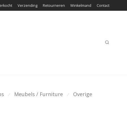
erkocht
Verzending
Retourneren
Winkelmand
Contact
ps
Meubels / Furniture
Overige
⁄
⁄