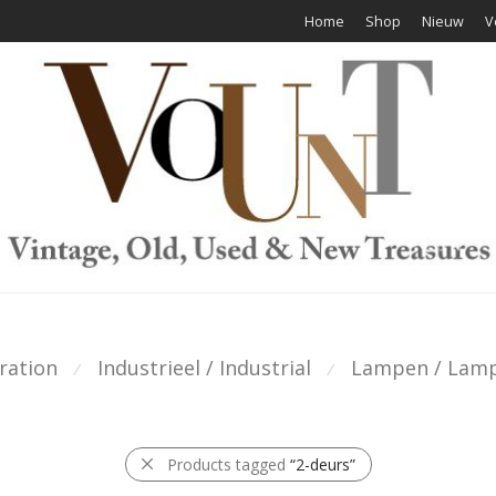
Home
Shop
Nieuw
V
ration
Industrieel / Industrial
Lampen / Lam
⁄
⁄
Products tagged
“2-deurs”