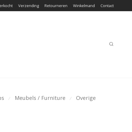
erkocht
Verzending
Retourneren
Winkelmand
Contact
ps
Meubels / Furniture
Overige
⁄
⁄