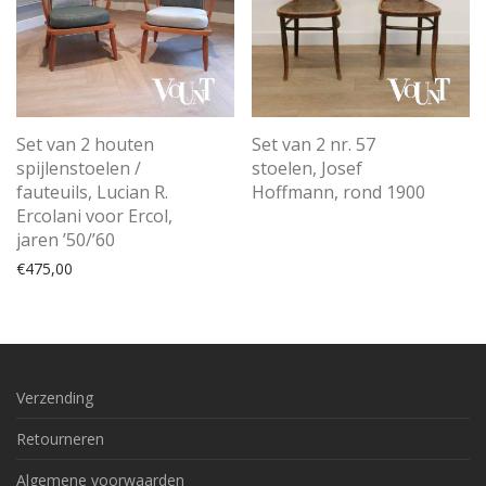
Set van 2 houten
Set van 2 nr. 57
spijlenstoelen /
stoelen, Josef
fauteuils, Lucian R.
Hoffmann, rond 1900
Ercolani voor Ercol,
jaren ’50/’60
€
475,00
Verzending
Retourneren
Algemene voorwaarden