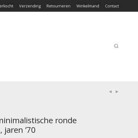
erkocht
Verzending
Retourneren
Winkelmand
Contact
minimalistische ronde
, jaren ’70