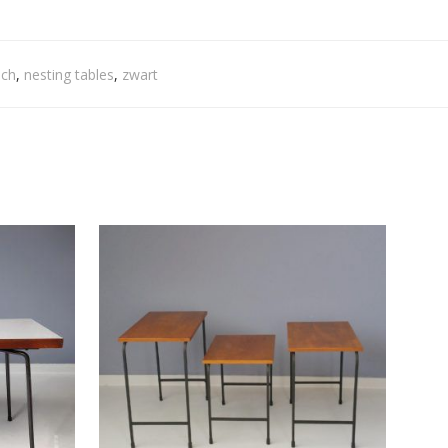
sch
,
nesting tables
,
zwart