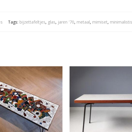
es
Tags:
bijzettafeltjes
,
glas
,
jaren '70
,
metaal
,
mimiset
,
minimalisti