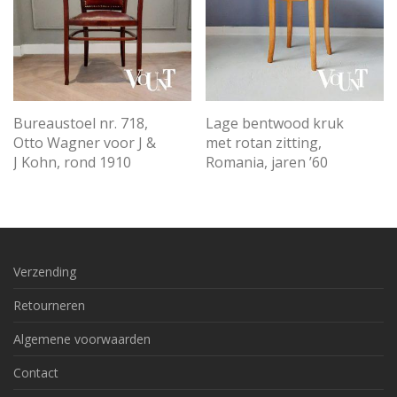
Bureaustoel nr. 718,
Lage bentwood kruk
Otto Wagner voor J &
met rotan zitting,
J Kohn, rond 1910
Romania, jaren ’60
Verzending
Retourneren
Algemene voorwaarden
Contact