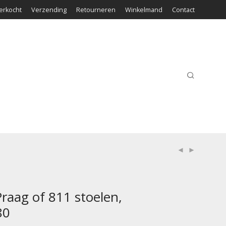
erkocht
Verzending
Retourneren
Winkelmand
Contact
Praag of 811 stoelen,
80