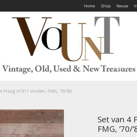
Home
Shop
Nieuw
V
4 Praag of 811 stoelen, FMG, ’70/’80
Set van 4 
FMG, ’70/’