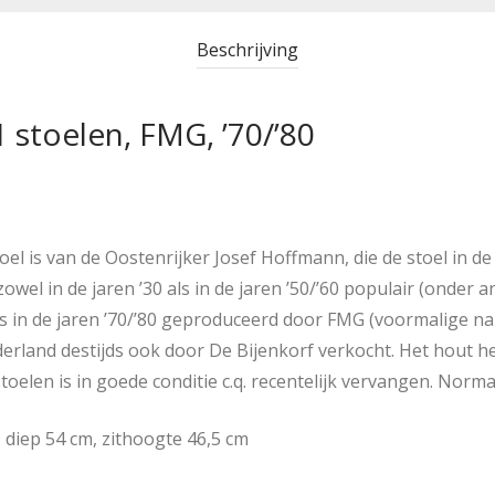
Beschrijving
1 stoelen, FMG, ’70/’80
el is van de Oostenrijker Josef Hoffmann, die de stoel in d
zowel in de jaren ’30 als in de jaren ’50/’60 populair (onder 
is in de jaren ’70/’80 geproduceerd door FMG (voormalige na
ederland destijds ook door De Bijenkorf verkocht. Het hout h
elen is in goede conditie c.q. recentelijk vervangen. Nor
 diep 54 cm, zithoogte 46,5 cm