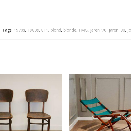
Tags:
1970s
,
1980s
,
811
,
blond
,
blonde
,
FMG
,
jaren '70
,
jaren '80
,
J