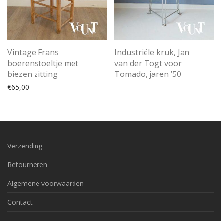
Vintage Frans
Industriële kruk, Jan
boerenstoeltje met
van der Togt voor
biezen zitting
Tomado, jaren ’50
€
65,00
Verzending
Retourneren
Algemene voorwaarden
Contact