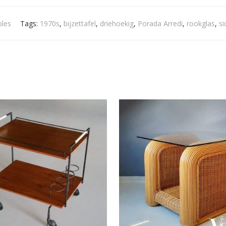
bles
Tags:
1970s
,
bijzettafel
,
driehoekig
,
Porada Arredi
,
rookglas
,
si