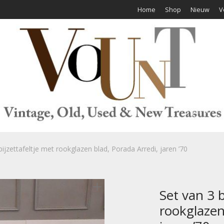
Home
Shop
Nieuw
V
bijzettafeltje met rookglazen blad, Porada Arredi, jaren ’70
Set van 3 b
rookglazen