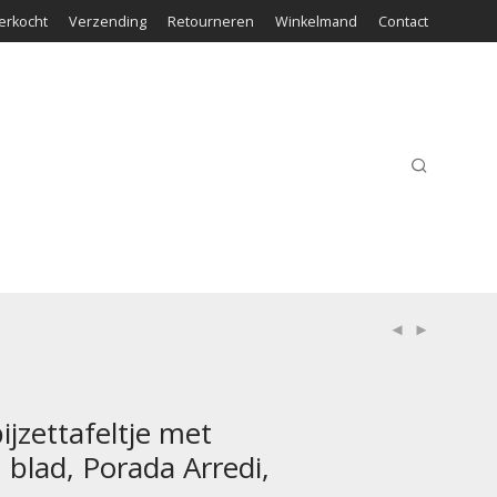
erkocht
Verzending
Retourneren
Winkelmand
Contact
ijzettafeltje met
 blad, Porada Arredi,