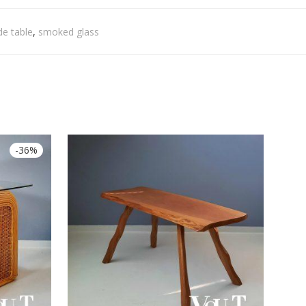
de table
,
smoked glass
-
36
%