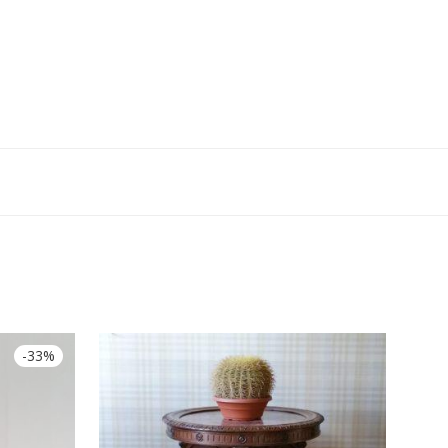
-
33
%