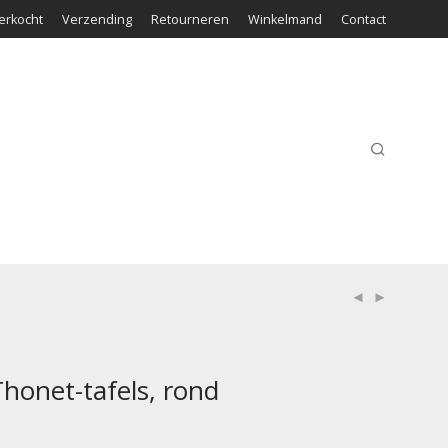
erkocht
Verzending
Retourneren
Winkelmand
Contact
Thonet-tafels, rond