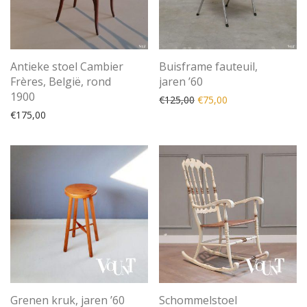
Antieke stoel Cambier
Buisframe fauteuil,
Frères, België, rond
jaren ’60
1900
Oorspronkelijke prijs was
Huidige prijs is: €
€
125,00
€
75,00
€
175,00
Grenen kruk, jaren ’60
Schommelstoel