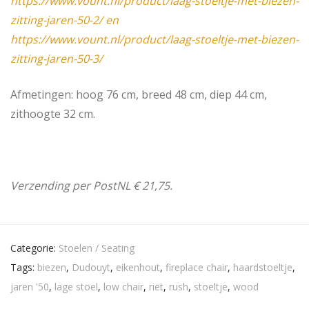
https://www.vount.nl/product/laag-stoeltje-met-biezen-
zitting-jaren-50-2/ en
https://www.vount.nl/product/laag-stoeltje-met-biezen-
zitting-jaren-50-3/
Afmetingen: hoog 76 cm, breed 48 cm, diep 44 cm,
zithoogte 32 cm.
Verzending per PostNL € 21,75.
Categorie:
Stoelen / Seating
Tags:
biezen
,
Dudouyt
,
eikenhout
,
fireplace chair
,
haardstoeltje
,
jaren '50
,
lage stoel
,
low chair
,
riet
,
rush
,
stoeltje
,
wood