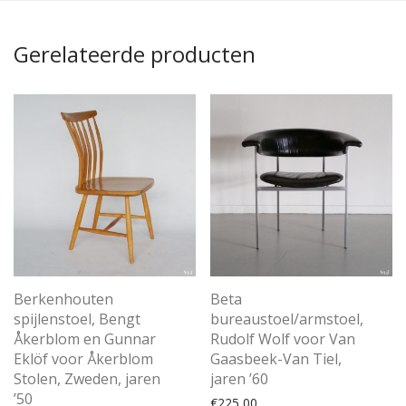
Gerelateerde producten
Berkenhouten
Beta
spijlenstoel, Bengt
bureaustoel/armstoel,
Åkerblom en Gunnar
Rudolf Wolf voor Van
Eklöf voor Åkerblom
Gaasbeek-Van Tiel,
Stolen, Zweden, jaren
jaren ’60
’50
€
225,00