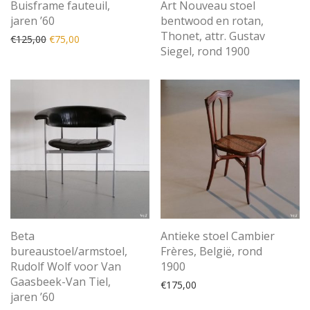
Buisframe fauteuil,
Art Nouveau stoel
jaren ’60
bentwood en rotan,
Thonet, attr. Gustav
Oorspronkelijke prijs was: €125,00.
Huidige prijs is: €75,00.
€
125,00
€
75,00
Siegel, rond 1900
Beta
Antieke stoel Cambier
bureaustoel/armstoel,
Frères, België, rond
Rudolf Wolf voor Van
1900
Gaasbeek-Van Tiel,
€
175,00
jaren ’60