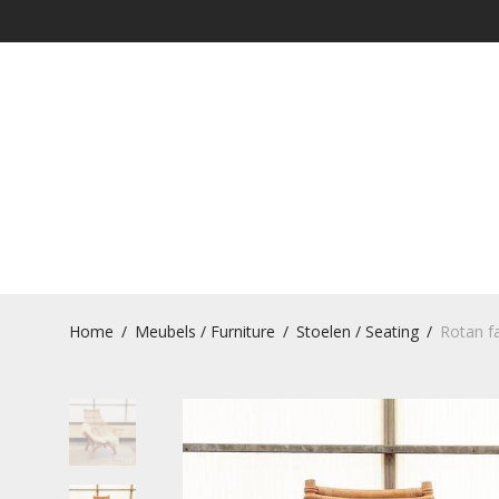
Home
/
Meubels / Furniture
/
Stoelen / Seating
/
Rotan fa