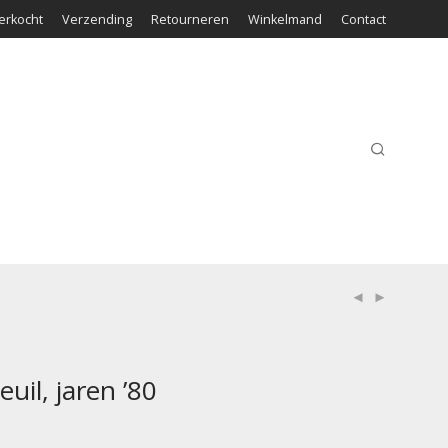
erkocht
Verzending
Retourneren
Winkelmand
Contact
uil, jaren ’80