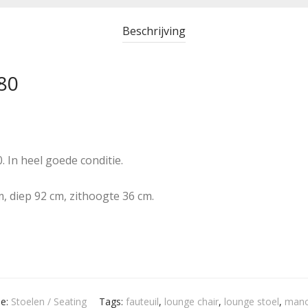
Beschrijving
’80
. In heel goede conditie.
, diep 92 cm, zithoogte 36 cm.
ie:
Stoelen / Seating
Tags:
fauteuil
,
lounge chair
,
lounge stoel
,
man