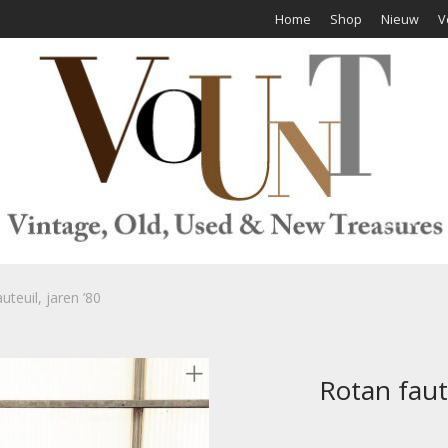
Home
Shop
Nieuw
V
uteuil, jaren ’80
Rotan faute