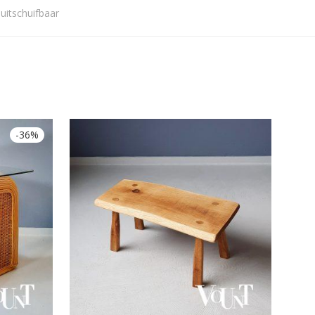
,
uitschuifbaar
-
36
%