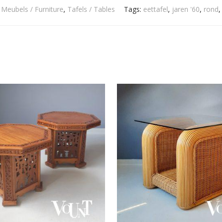
:
Meubels / Furniture
,
Tafels / Tables
Tags:
eettafel
,
jaren '60
,
rond