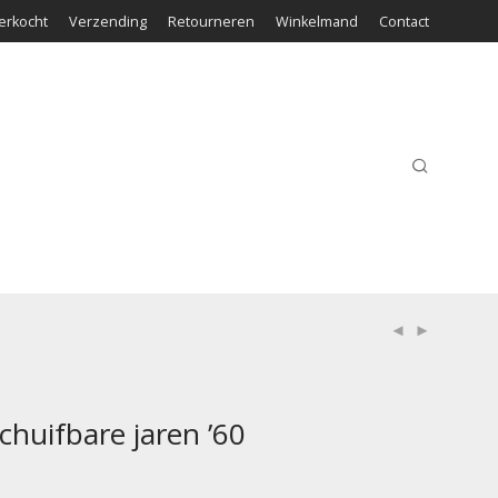
erkocht
Verzending
Retourneren
Winkelmand
Contact
chuifbare jaren ’60