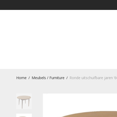
Home
/
Meubels / Furniture
/
Ronde uitschuifbare jaren ’6