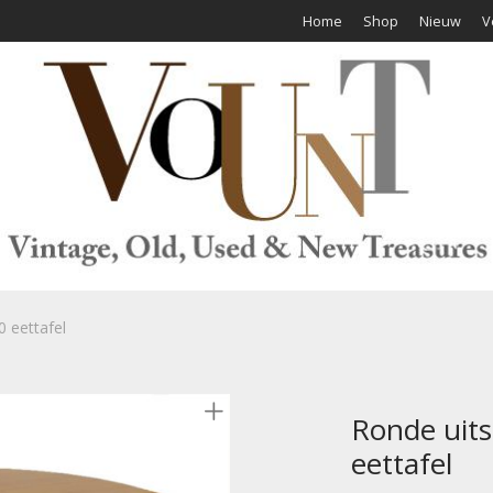
Home
Shop
Nieuw
V
0 eettafel
Ronde uits
eettafel