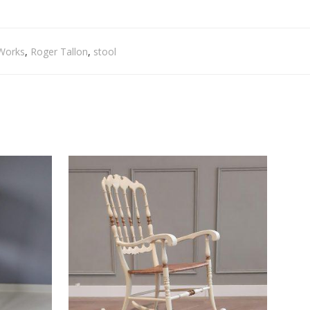
 Works
,
Roger Tallon
,
stool