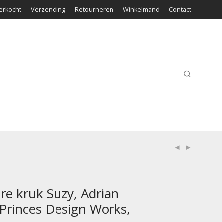
erkocht
Verzending
Retourneren
Winkelmand
Contact
e kruk Suzy, Adrian
Princes Design Works,