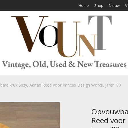
Home
Shop
Nieuw
V
are kruk Suzy, Adrian Reed voor Princes Design Works, jaren ’80
Opvouwbar
Reed voor 