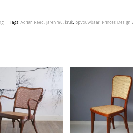
ng
Tags:
Adrian Reed
,
jaren '80
,
kruk
,
opvouwbaar
,
Princes Design