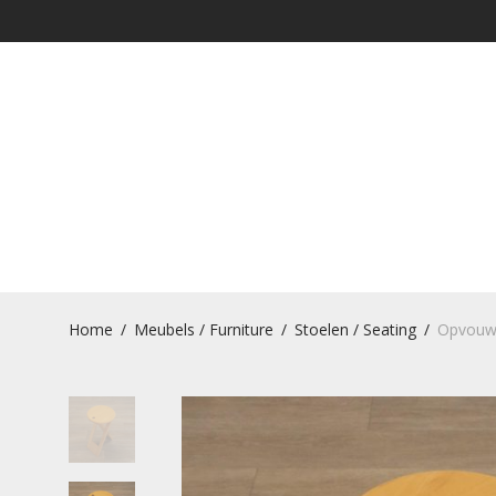
Home
/
Meubels / Furniture
/
Stoelen / Seating
/
Opvouwb