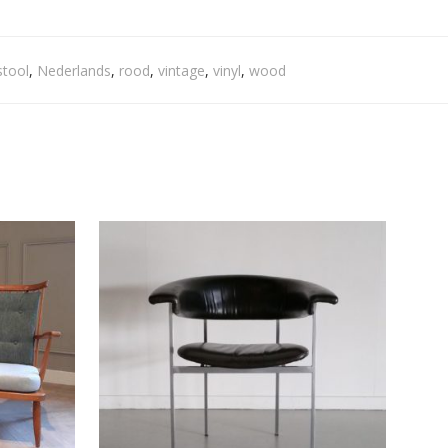
stool
,
Nederlands
,
rood
,
vintage
,
vinyl
,
wood