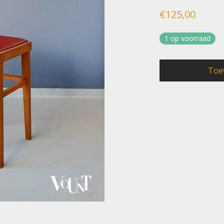
€
125,00
1 op voorraad
Toe