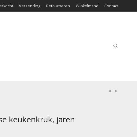
erkocht
Verzending
Retourneren
Winkelmand
Contact
e keukenkruk, jaren