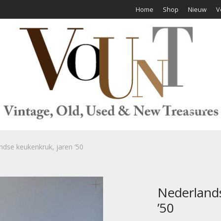
Home
Shop
Nieuw
V
ndse keukenkruk, jaren ’50
Nederlands
’50