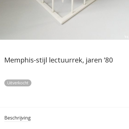
Memphis-stijl lectuurrek, jaren ’80
Uitverkocht
Beschrijving