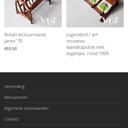
Rotan lectuurmand,
Jugendstil / art
jaren ’70
nouveau
wandkapstok met
€
65,00
tegeltjes, rond 1900
Verzending
Retourneren
Algemene voorwaarden
Contact