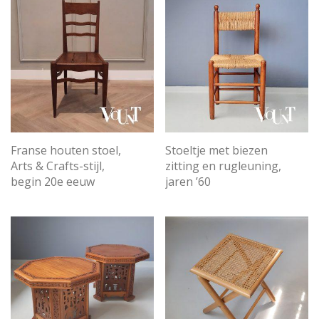
Stoeltje met biezen
Franse houten stoel,
zitting en rugleuning,
Arts & Crafts-stijl,
jaren ’60
begin 20e eeuw