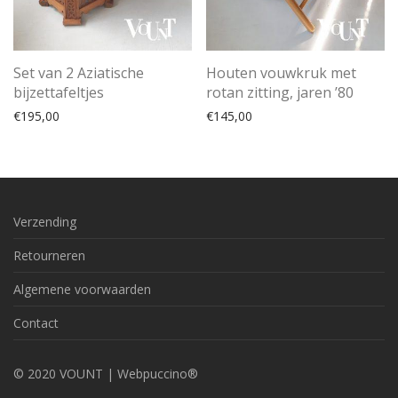
Houten vouwkruk met
Set van 2 Aziatische
rotan zitting, jaren ’80
bijzettafeltjes
€
145,00
€
195,00
Verzending
Retourneren
Algemene voorwaarden
Contact
© 2020 VOUNT |
Webpuccino®