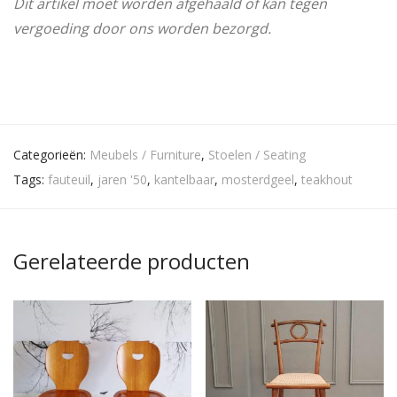
Dit artikel moet worden afgehaald of kan tegen
vergoeding door ons worden bezorgd.
Categorieën:
Meubels / Furniture
,
Stoelen / Seating
Tags:
fauteuil
,
jaren '50
,
kantelbaar
,
mosterdgeel
,
teakhout
Gerelateerde producten