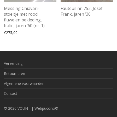
Messing Chiavari-
Fauteuil nr. 752, Josef
stoeltje met rood
Frank, jaren ’30
fluwelen bekleding,
Italië, jaren ‘60 (nr. 1)
€
275,00
Verzending
Retourneren
Algemene voorwaarden
Contact
© 2020 VOUNT |
Webpuccino®