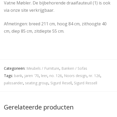
Vatne Møbler. De bijbehorende draaifauteuil (1) is ook
via onze site verkrijgbaar.
Afmetingen: breed 211 cm, hoog 84 cm, zithoogte 40
cm, diep 85 cm, zitdiepte 55 cm.
Categorieën:
Meubels / Furniture
,
Banken / Sofas
Tags:
bank
,
jaren '70
,
leer
,
no. 126
,
Noors design
,
nr. 126
,
palissander
,
seating group
,
Sigurd Resell
,
Sigurd Ressell
Gerelateerde producten