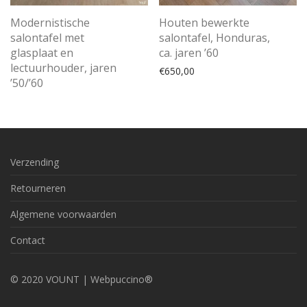
Modernistische
Houten bewerkte
salontafel met
salontafel, Honduras,
glasplaat en
ca. jaren ’60
lectuurhouder, jaren
€
650,00
’50/’60
Verzending
Retourneren
Algemene voorwaarden
Contact
© 2020 VOUNT |
Webpuccino®