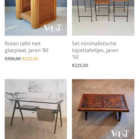
Rotan tafel met
Set minimalistische
glasplaat, jaren ’80
bijzettafeltjes, jaren
’50
Oorspronkelijke prijs was: €350,00.
Huidige prijs is: €225,00.
€
350,00
€
225,00
€
225,00