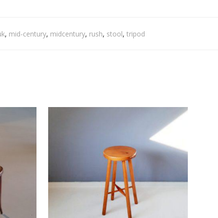
uk
,
mid-century
,
midcentury
,
rush
,
stool
,
tripod