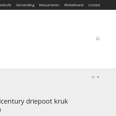
erkocht
Verzending
Retourneren
Winkelmand
Contact
century driepoot kruk
n