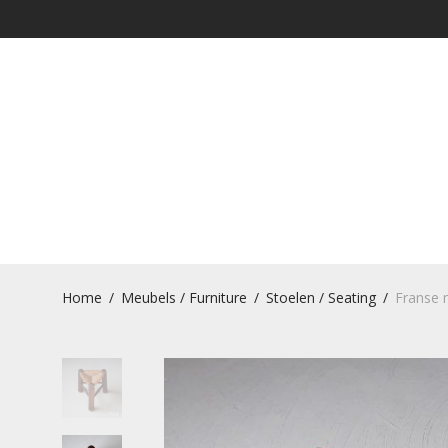
Home
/
Meubels / Furniture
/
Stoelen / Seating
/
Franse 