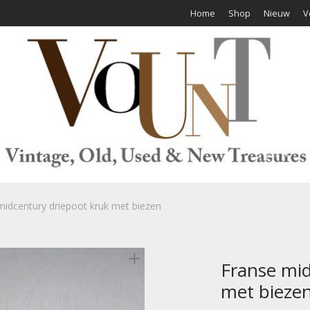
Home
Shop
Nieuw
V
midcentury driepoot kruk met biezen
Franse mid
met bieze