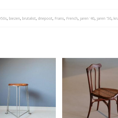
950s
,
biezen
,
brutalist
,
driepoot
,
Frans
,
French
,
jaren '40
,
jaren '50
,
kr