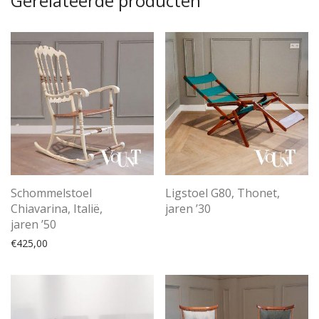
Gerelateerde producten
Schommelstoel
Ligstoel G80, Thonet,
Chiavarina, Italië,
jaren ’30
jaren ’50
€
425,00