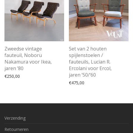
Zweedse vintage
Set van 2 houten
fauteuil, Noboru
spijlenstoelen /
Nakamura voor Ikea,
fauteuils, Lucian R.
jaren ’80
Ercolani voor Ercol,
jaren ’50/’60
€
250,00
€
475,00
Verzending
Retourneren