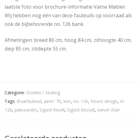
laatste foto voor brochure-informatie Vatne Møbler.
Wij hebben nog één van deze fauteuils op voorraad als
ook de bijbehorende no. 126 bank.
Afmetingen: breed 80 cm, hoog 84 cm, zithoogte 40 cm,
diep 85 cm, zitdiepte 55 cm.
Categorie:
Stoelen / Seating
Tags:
draaifauteuil
,
jaren '70
,
leer
,
no. 126
,
Noors design
,
nr.
126
,
palissander
,
Sigurd Resell
,
Sigurd Ressell
,
swivel chair