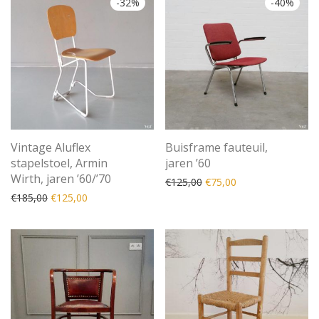
-
32
%
-
40
%
Vintage Aluflex
Buisframe fauteuil,
stapelstoel, Armin
jaren ’60
Wirth, jaren ’60/’70
Oorspronkelijke prijs was
Huidige prijs is: €
€
125,00
€
75,00
Oorspronkelijke prijs was: €185,00.
Huidige prijs is: €125,00.
€
185,00
€
125,00