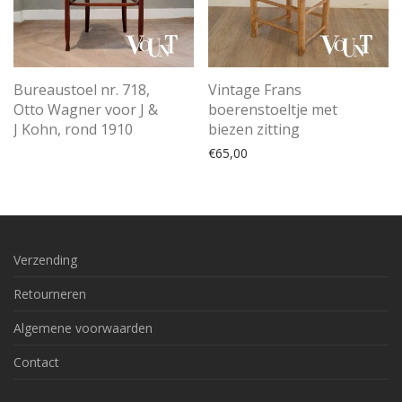
Bureaustoel nr. 718,
Vintage Frans
Otto Wagner voor J &
boerenstoeltje met
J Kohn, rond 1910
biezen zitting
€
65,00
Verzending
Retourneren
Algemene voorwaarden
Contact