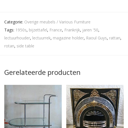
Categorie:
Overige meubels / Various Furniture
Tags:
1950s
,
bijzettafel
,
France
,
Frankrijk
,
jaren '50
,
lectuurhouder
,
lectuurrek
,
magazine holder
,
Raoul Guys
,
rattan
,
rotan
,
side table
Gerelateerde producten