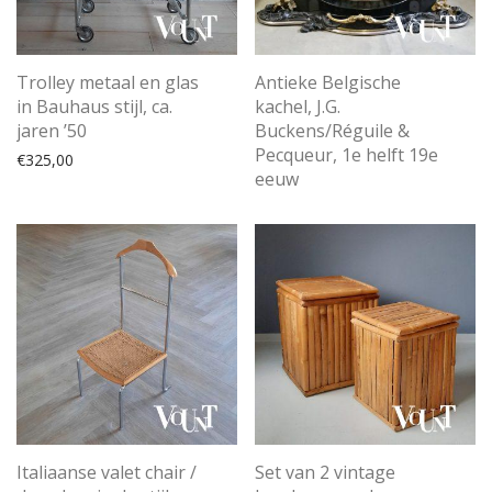
Trolley metaal en glas
Antieke Belgische
in Bauhaus stijl, ca.
kachel, J.G.
jaren ’50
Buckens/Réguile &
Pecqueur, 1e helft 19e
€
325,00
eeuw
Italiaanse valet chair /
Set van 2 vintage